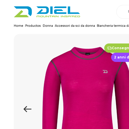
Home
/
Productos
/
Donna
/
Accessori da sci da donna
/
Biancheria termica 
Consegna
2 anni 