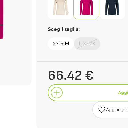
Scegli taglia:
XS-S-M
L-Xl-2X
66.42 €
Aggi
Aggiungi ai
Aggi