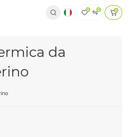
0
0
0
termica da
rino
rino