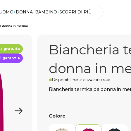
UOMO
DONNA
BAMBINO
SCOPRI DI PIÙ
da donna in merino
UOMO
DONNA
BAMBINO
SCOPRI DI PIÙ
Biancheria 
 gratuita
di garanzia
donna in me
Disponibile
SKU: 232420PIXS-M
Biancheria termica da donna in me
Colore