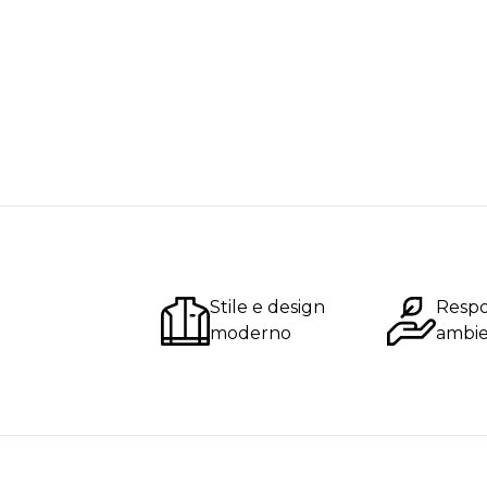
Stile e design
Respo
moderno
ambie