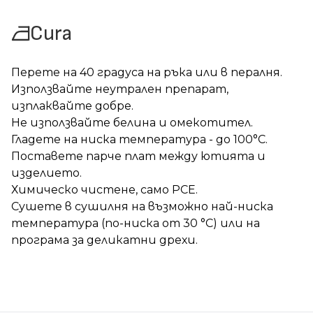
Cura
Перете на 40 градуса на ръка или в пералня.
Използвайте неутрален препарат,
изплаквайте добре.
Не използвайте белина и омекотител.
Гладете на ниска температура - до 100°C.
Поставете парче плат между ютията и
изделието.
Химическо чистене, само PCE.
Сушете в сушилня на възможно най-ниска
температура (по-ниска от 30 °C) или на
програма за деликатни дрехи.