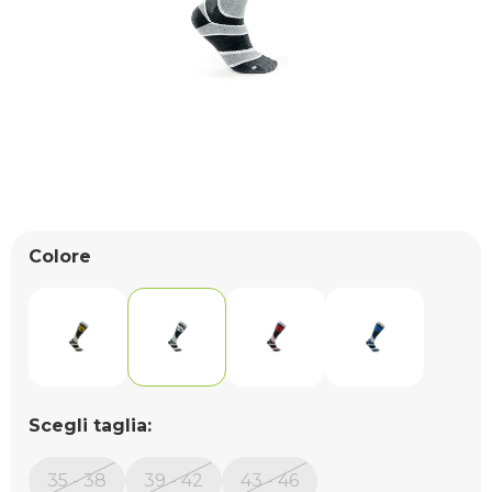
Colore
Scegli taglia:
35 - 38
39 - 42
43 - 46