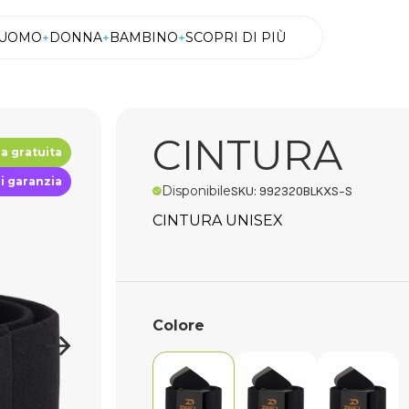
UOMO
DONNA
BAMBINO
SCOPRI DI PIÙ
UOMO
DONNA
BAMBINO
SCOPRI DI PIÙ
CINTURA
 gratuita
di garanzia
Disponibile
SKU: 992320BLKXS-S
CINTURA UNISEX
Colore