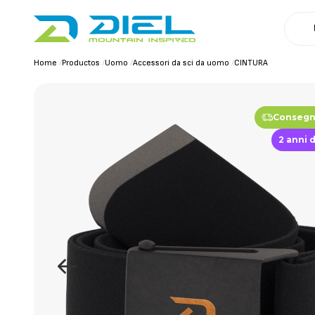
Home
/
Productos
/
Uomo
/
Accessori da sci da uomo
/
CINTURA
Consegna
2 anni 