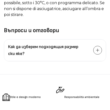
possibile, sotto i 30°C, o con programma delicato. Se
non si dispone di asciugatrice, asciugare all’ombra e
poi stirare.
Въпроси и отговори
Как да изберем подходящия размер
ски яке?
Измерете
обиколката
на гърдите.
Измерете
обиколката
на талията.
Измерете
дължината
на ръцете.
Stile e design moderno
Responsabilità ambientale