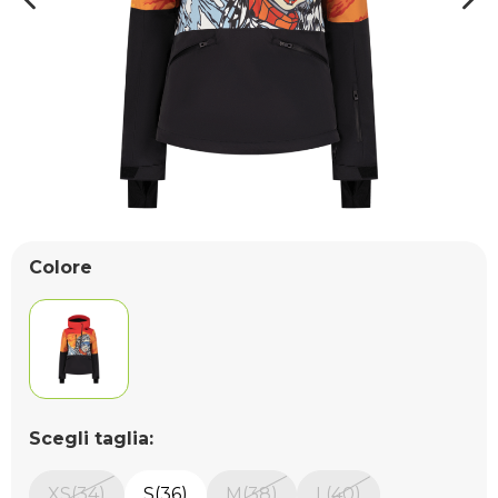
Colore
Scegli taglia:
XS(34)
S(36)
M(38)
L(40)