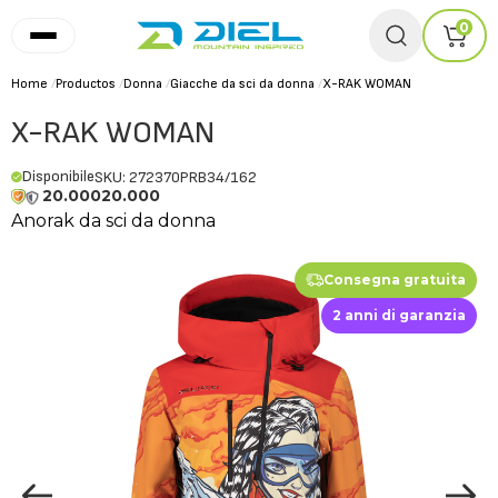
0
Home
/
Productos
/
Donna
/
Giacche da sci da donna
/
X-RAK WOMAN
X-RAK WOMAN
Disponibile
SKU: 272370PRB34/162
20.000
20.000
Anorak da sci da donna
Consegna gratuita
2 anni di garanzia