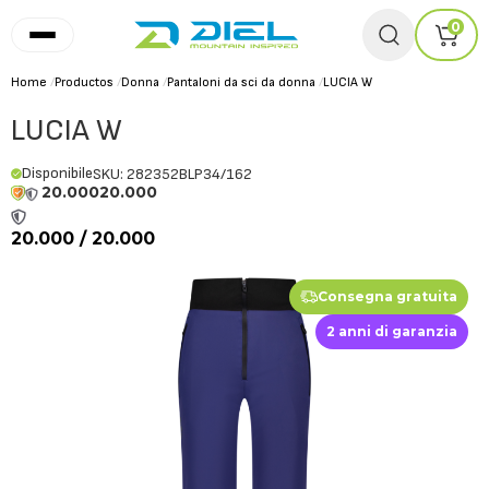
0
Home
/
Productos
/
Donna
/
Pantaloni da sci da donna
/
LUCIA W
LUCIA W
Disponibile
SKU: 282352BLP34/162
20.000
20.000
20.000 / 20.000
Consegna gratuita
2 anni di garanzia