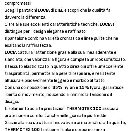
compromessi.
Scegli i pantaloni
LUCIA
di
DIEL
e scopri che la qualità fa
davvero la differenza.
Oltre alle sue eccellenti caratteristiche tecniche,
LUCIA
si
distingue per il design elegante e raffinato.
Il pantalone combina varietà cromatica e linee pulite che ne
esaltano la raffinatezza.
LUCIA
cattura l’attenzione grazie alla sua linea aderente e
slanciata, che valorizza la figura e completa un look sofisticato.
Il tessuto elasticizzato in quattro direzioni offre un’eccellente
traspirabilità, permette alla pelle di respirare, è resistente
all’usura e piacevolmente leggero e morbido al tatto.
Con una composizione di
85% nylon e 15% lycra
, garantisce
libertà di movimento, riducendo al minimo la tensione o il
disagio.
L’isolamento ad alte prestazioni
THERMOTEX 100
assicura
protezione e comfort anche nelle giornate più fredde.
Grazie alla sua struttura innovativa e ai materiali di alta qualità,
THERMOTEX 100
trattiene il calore corporeo senza