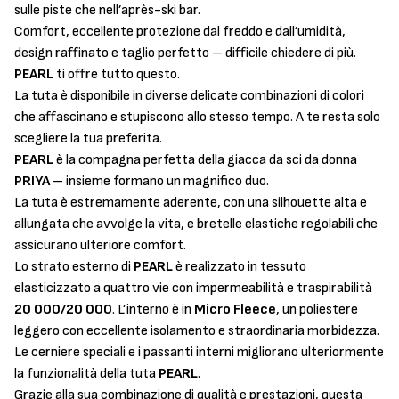
sulle piste che nell’après-ski bar.
Comfort, eccellente protezione dal freddo e dall’umidità,
design raffinato e taglio perfetto – difficile chiedere di più.
PEARL
ti offre tutto questo.
La tuta è disponibile in diverse delicate combinazioni di colori
che affascinano e stupiscono allo stesso tempo. A te resta solo
scegliere la tua preferita.
PEARL
è la compagna perfetta della giacca da sci da donna
PRIYA
– insieme formano un magnifico duo.
La tuta è estremamente aderente, con una silhouette alta e
allungata che avvolge la vita, e bretelle elastiche regolabili che
assicurano ulteriore comfort.
Lo strato esterno di
PEARL
è realizzato in tessuto
elasticizzato a quattro vie con impermeabilità e traspirabilità
20 000/20 000
. L’interno è in
Micro Fleece
, un poliestere
leggero con eccellente isolamento e straordinaria morbidezza.
Le cerniere speciali e i passanti interni migliorano ulteriormente
la funzionalità della tuta
PEARL
.
Grazie alla sua combinazione di qualità e prestazioni, questa