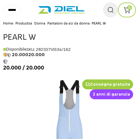
0
Home
/
Productos
/
Donna
/
Pantaloni da sci da donna
/
PEARL W
PEARL W
Disponibile
SKU: 282357VIS34/162
20.000
20.000
20.000 / 20.000
Consegna gratuita
2 anni di garanzia